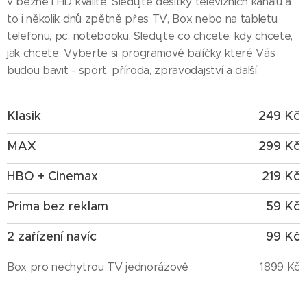
v běžné i HD kvalitě. Sledujte desítky televizních kanálů a
to i několik dnů zpětně přes TV, Box nebo na tabletu,
telefonu, pc, notebooku. Sledujte co chcete, kdy chcete,
jak chcete. Vyberte si programové balíčky, které Vás
budou bavit - sport, příroda, zpravodajství a další.
Klasik
249 Kč
MAX
299 Kč
HBO + Cinemax
219 Kč
Prima bez reklam
59 Kč
2 zařízení navíc
99 Kč
Box pro nechytrou TV jednorázově
1899 Kč