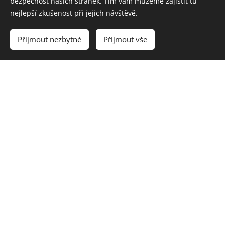
bezpečnost našich stránek. Tím vám můžeme zajistit tu
nejlepší zkušenost při jejich návštěvě.
Přijmout nezbytné
Přijmout vše
Vytvořit stránky
Vytvořte si webové stránky zdarma!
Programová nabídka se může měnit nemusí tedy plně
odpovídat zde uvedené nabídce, za změny
neodpovídáme.
Pro nabídku Klasik, Max, HBO+Cinemax je v ceně
přehrávání na 1 zařízení/TV pro další zařízení je nutné
dokoupit zařízení navíc.
zde
Seznam podporovaných zařízení je