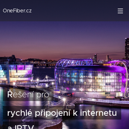
OneFiber.cz
Ř
ešení pro
rychlé připojení k internetu
a IPTV